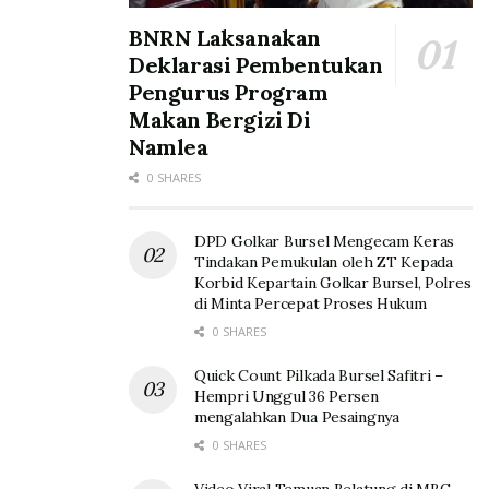
BNRN Laksanakan
Deklarasi Pembentukan
Pengurus Program
Makan Bergizi Di
Namlea
0 SHARES
DPD Golkar Bursel Mengecam Keras
Tindakan Pemukulan oleh ZT Kepada
Korbid Kepartain Golkar Bursel, Polres
di Minta Percepat Proses Hukum
0 SHARES
Quick Count Pilkada Bursel Safitri –
Hempri Unggul 36 Persen
mengalahkan Dua Pesaingnya
0 SHARES
Video Viral Temuan Belatung di MBG,