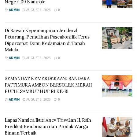
Negeri 09 Namrole
BY
ADMIN
AUGUST 6, 2026
0
Di Bawah Kepemimpinan Jenderal
Petarung, Pemulihan Pascakonflik Terus
Dipercepat Demi Kedamaian di Tanah
Maluku
BY
ADMIN
AUGUST 6, 2026
0
SEMANGAT KEMERDEKAAN: BANDARA
PATTIMURA AMBON BERSOLEK MERAH
PUTIH SAMBUT HUT RI KE-81
BY
ADMIN
AUGUST 6, 2026
0
Lapas Namlea Ikuti Anev Triwulan II, Raih
Predikat Pembinaan dan Produk Warga
Binaan Terbaik