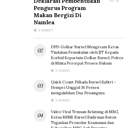
Deklarasi Pembentukan
Pengurus Program
Makan Bergizi Di
Namlea
0 SHARES
DPD Golkar Bursel Mengecam Keras
Tindakan Pemukulan oleh ZT Kepada
Korbid Kepartain Golkar Bursel, Polres
di Minta Percepat Proses Hukum
0 SHARES
Quick Count Pilkada Bursel Safitri –
Hempri Unggul 36 Persen
mengalahkan Dua Pesaingnya
0 SHARES
Video Viral Temuan Belatung di MBG,
Ketua BRNR Bursel Sudirman Buton
Tegaskan Prosedur Keamanan dan
Kebersihan MBG Jadi Prioritas