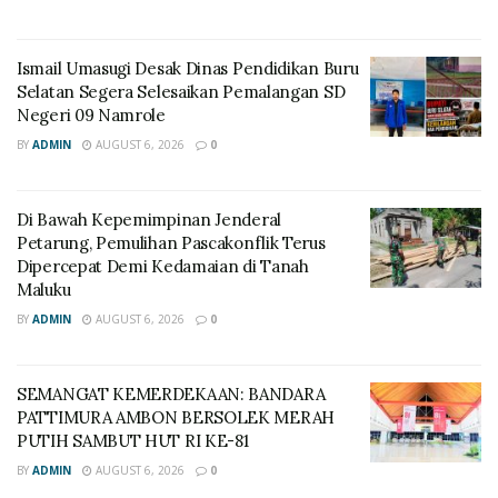
Ismail Umasugi Desak Dinas Pendidikan Buru
Selatan Segera Selesaikan Pemalangan SD
Negeri 09 Namrole
BY
ADMIN
AUGUST 6, 2026
0
Di Bawah Kepemimpinan Jenderal
Petarung, Pemulihan Pascakonflik Terus
Dipercepat Demi Kedamaian di Tanah
Maluku
BY
ADMIN
AUGUST 6, 2026
0
SEMANGAT KEMERDEKAAN: BANDARA
PATTIMURA AMBON BERSOLEK MERAH
PUTIH SAMBUT HUT RI KE-81
BY
ADMIN
AUGUST 6, 2026
0