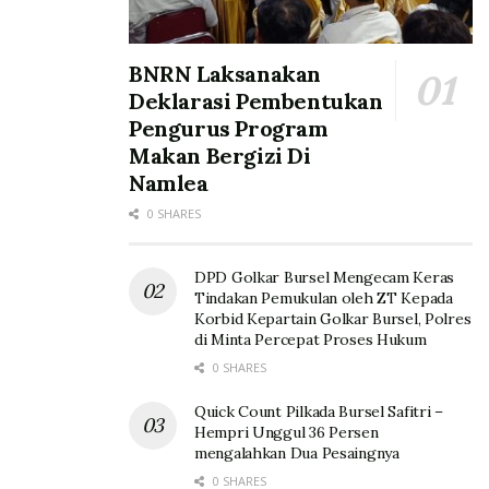
BNRN Laksanakan
Deklarasi Pembentukan
Pengurus Program
Makan Bergizi Di
Namlea
0 SHARES
DPD Golkar Bursel Mengecam Keras
Tindakan Pemukulan oleh ZT Kepada
Korbid Kepartain Golkar Bursel, Polres
di Minta Percepat Proses Hukum
0 SHARES
Quick Count Pilkada Bursel Safitri –
Hempri Unggul 36 Persen
mengalahkan Dua Pesaingnya
0 SHARES