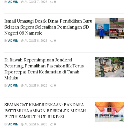
BY
ADMIN
AUGUST 7, 2026
0
Ismail Umasugi Desak Dinas Pendidikan Buru
Selatan Segera Selesaikan Pemalangan SD
Negeri 09 Namrole
BY
ADMIN
AUGUST 6, 2026
0
Di Bawah Kepemimpinan Jenderal
Petarung, Pemulihan Pascakonflik Terus
Dipercepat Demi Kedamaian di Tanah
Maluku
BY
ADMIN
AUGUST 6, 2026
0
SEMANGAT KEMERDEKAAN: BANDARA
PATTIMURA AMBON BERSOLEK MERAH
PUTIH SAMBUT HUT RI KE-81
BY
ADMIN
AUGUST 6, 2026
0