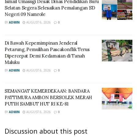
Ismail Umasugi Desak Dinas Pendidikan Buru
Selatan Segera Selesaikan Pemalangan SD
Negeri 09 Namrole
BY
ADMIN
AUGUST 6, 2026
0
Di Bawah Kepemimpinan Jenderal
Petarung, Pemulihan Pascakonflik Terus
Dipercepat Demi Kedamaian di Tanah
Maluku
BY
ADMIN
AUGUST 6, 2026
0
SEMANGAT KEMERDEKAAN: BANDARA
PATTIMURA AMBON BERSOLEK MERAH
PUTIH SAMBUT HUT RI KE-81
BY
ADMIN
AUGUST 6, 2026
0
Discussion about this post