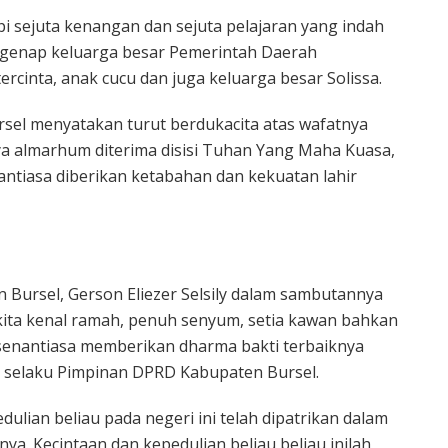
i sejuta kenangan dan sejuta pelajaran yang indah
egenap keluarga besar Pemerintah Daerah
tercinta, anak cucu dan juga keluarga besar Solissa.
sel menyatakan turut berdukacita atas wafatnya
ya almarhum diterima disisi Tuhan Yang Maha Kuasa,
antiasa diberikan ketabahan dan kekuatan lahir
 Bursel, Gerson Eliezer Selsily dalam sambutannya
ita kenal ramah, penuh senyum, setia kawan bahkan
 senantiasa memberikan dharma bakti terbaiknya
n selaku Pimpinan DPRD Kabupaten Bursel.
ulian beliau pada negeri ini telah dipatrikan dalam
a. Kecintaan dan kepedulian beliau beliau inilah