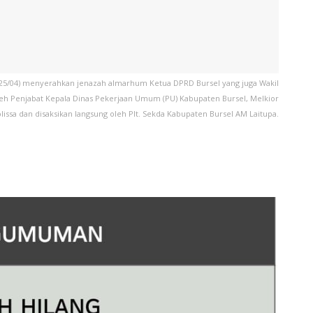
(25/04) menyerahkan jenazah almarhum Ketua DPRD Bursel yang juga Wakil
li oleh Penjabat Kepala Dinas Pekerjaan Umum (PU) Kabupaten Bursel, Melkior
lissa dan disaksikan langsung oleh Plt. Sekda Kabupaten Bursel AM Laitupa.