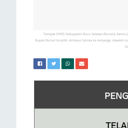
Tampak DPRD Kabupaten Buru Selatan (Bursel), Kamis 
Bupati Bursel terpilih, Arkilaus Solissa ke keluarga, diwaki
So