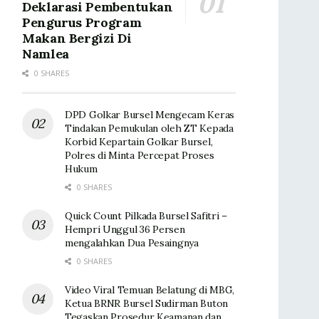
Deklarasi Pembentukan
Pengurus Program
Makan Bergizi Di
Namlea
0 SHARES
DPD Golkar Bursel Mengecam Keras
Tindakan Pemukulan oleh ZT Kepada
Korbid Kepartain Golkar Bursel,
Polres di Minta Percepat Proses
Hukum
0 SHARES
Quick Count Pilkada Bursel Safitri –
Hempri Unggul 36 Persen
mengalahkan Dua Pesaingnya
0 SHARES
Video Viral Temuan Belatung di MBG,
Ketua BRNR Bursel Sudirman Buton
Tegaskan Prosedur Keamanan dan