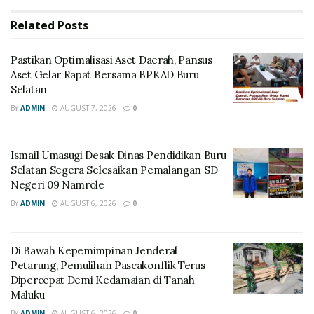
Related
Posts
Pastikan Optimalisasi Aset Daerah, Pansus
Aset Gelar Rapat Bersama BPKAD Buru
Selatan
BY
ADMIN
AUGUST 7, 2026
0
Ismail Umasugi Desak Dinas Pendidikan Buru
Selatan Segera Selesaikan Pemalangan SD
Negeri 09 Namrole
BY
ADMIN
AUGUST 6, 2026
0
Di Bawah Kepemimpinan Jenderal
Petarung, Pemulihan Pascakonflik Terus
Dipercepat Demi Kedamaian di Tanah
Maluku
BY
ADMIN
AUGUST 6, 2026
0