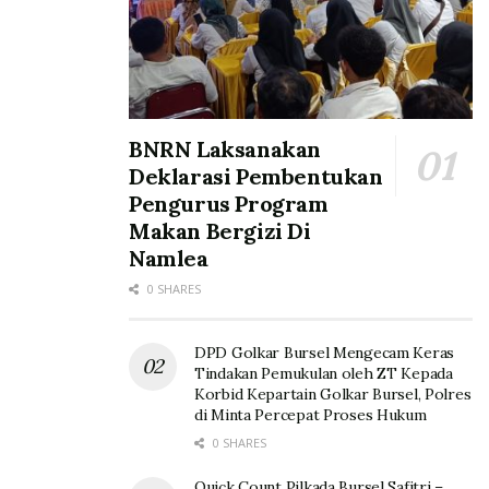
BNRN Laksanakan
Deklarasi Pembentukan
Pengurus Program
Makan Bergizi Di
Namlea
0 SHARES
DPD Golkar Bursel Mengecam Keras
Tindakan Pemukulan oleh ZT Kepada
Korbid Kepartain Golkar Bursel, Polres
di Minta Percepat Proses Hukum
0 SHARES
Quick Count Pilkada Bursel Safitri –