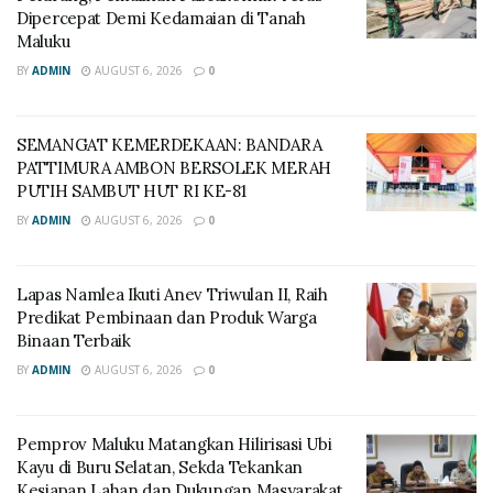
Dipercepat Demi Kedamaian di Tanah
Maluku
BY
ADMIN
AUGUST 6, 2026
0
SEMANGAT KEMERDEKAAN: BANDARA
PATTIMURA AMBON BERSOLEK MERAH
PUTIH SAMBUT HUT RI KE-81
BY
ADMIN
AUGUST 6, 2026
0
Lapas Namlea Ikuti Anev Triwulan II, Raih
Predikat Pembinaan dan Produk Warga
Binaan Terbaik
BY
ADMIN
AUGUST 6, 2026
0
‎Pemprov Maluku Matangkan Hilirisasi Ubi
Kayu di Buru Selatan, Sekda Tekankan
Kesiapan Lahan dan Dukungan Masyarakat