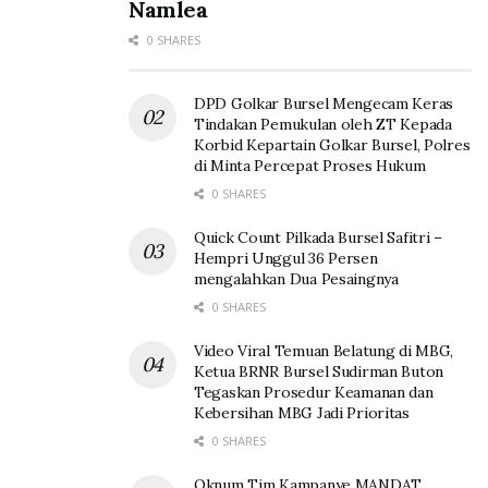
Namlea
0 SHARES
DPD Golkar Bursel Mengecam Keras
Tindakan Pemukulan oleh ZT Kepada
Korbid Kepartain Golkar Bursel, Polres
di Minta Percepat Proses Hukum
0 SHARES
Quick Count Pilkada Bursel Safitri –
Hempri Unggul 36 Persen
mengalahkan Dua Pesaingnya
0 SHARES
Video Viral Temuan Belatung di MBG,
Ketua BRNR Bursel Sudirman Buton
Tegaskan Prosedur Keamanan dan
Kebersihan MBG Jadi Prioritas
0 SHARES
Oknum Tim Kampanye MANDAT