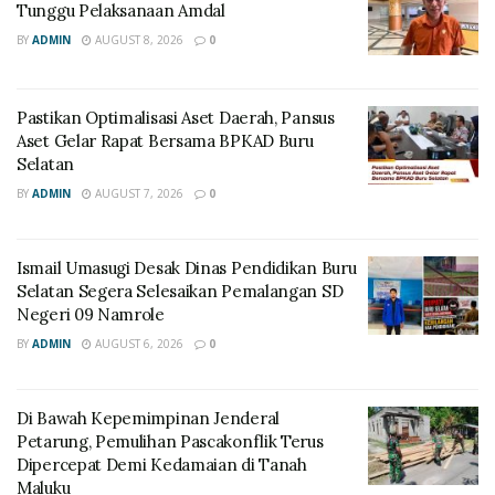
Tunggu Pelaksanaan Amdal
BY
ADMIN
AUGUST 8, 2026
0
Pastikan Optimalisasi Aset Daerah, Pansus
Aset Gelar Rapat Bersama BPKAD Buru
Selatan
BY
ADMIN
AUGUST 7, 2026
0
Ismail Umasugi Desak Dinas Pendidikan Buru
Selatan Segera Selesaikan Pemalangan SD
Negeri 09 Namrole
BY
ADMIN
AUGUST 6, 2026
0
Di Bawah Kepemimpinan Jenderal
Petarung, Pemulihan Pascakonflik Terus
Dipercepat Demi Kedamaian di Tanah
Maluku