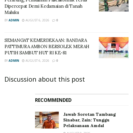
Dipercepat Demi Kedamaian di Tanah
Maluku
BY
ADMIN
AUGUST 6, 2026
0
SEMANGAT KEMERDEKAAN: BANDARA
PATTIMURA AMBON BERSOLEK MERAH
PUTIH SAMBUT HUT RI KE-81
BY
ADMIN
AUGUST 6, 2026
0
Discussion about this post
RECOMMENDED
Jawab Sorotan Tambang
Sinabar, Zain: Tunggu
Pelaksanaan Amdal