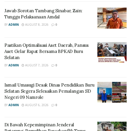
Jawab Sorotan Tambang Sinabar, Zain:
Tunggu Pelaksanaan Amdal
BY
ADMIN
AUGUST 8, 2026
0
Pastikan Optimalisasi Aset Daerah, Pansus
Aset Gelar Rapat Bersama BPKAD Buru
Selatan
BY
ADMIN
AUGUST 7, 2026
0
Ismail Umasugi Desak Dinas Pendidikan Buru
Selatan Segera Selesaikan Pemalangan SD
Negeri 09 Namrole
BY
ADMIN
AUGUST 6, 2026
0
Di Bawah Kepemimpinan Jenderal
Petarung, Pemulihan Pascakonflik Terus