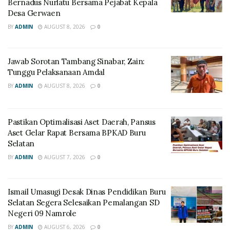
Bernadus Nurlatu Bersama Pejabat Kepala
Desa Gerwaen
BY
ADMIN
AUGUST 8, 2026
0
Jawab Sorotan Tambang Sinabar, Zain:
Tunggu Pelaksanaan Amdal
BY
ADMIN
AUGUST 8, 2026
0
Pastikan Optimalisasi Aset Daerah, Pansus
Aset Gelar Rapat Bersama BPKAD Buru
Selatan
BY
ADMIN
AUGUST 7, 2026
0
Ismail Umasugi Desak Dinas Pendidikan Buru
Selatan Segera Selesaikan Pemalangan SD
Negeri 09 Namrole
BY
ADMIN
AUGUST 6, 2026
0