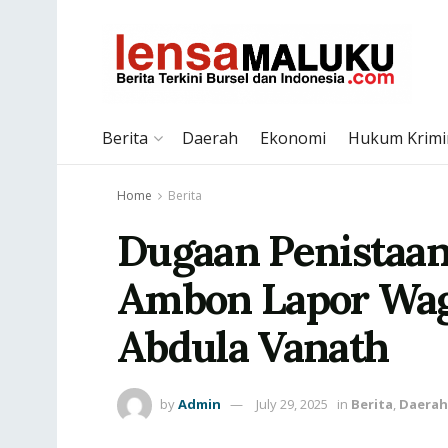
Berita
Daerah
Ekonomi
Hukum Krimi
Home
Berita
Dugaan Penista
Ambon Lapor Wag
Abdula Vanath
by
Admin
July 29, 2025
in
Berita
,
Daerah