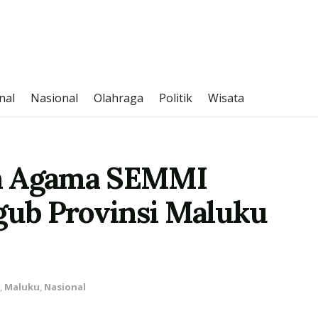
nal
Nasional
Olahraga
Politik
Wisata
an Agama SEMMI
ub Provinsi Maluku
,
Maluku
,
Nasional