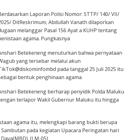
Berdasarkan Laporan Polisi Nomor: STTP/ 140/ VII/
2025/ DitReskrimum, Abdullah Vanath dilaporkan
dugaan melanggar Pasal 156 Ayat a KUHP tentang
penistaan agama. Pungkasnya
Anshari Betekeneng menuturkan bahwa pernyataan
Wagub yang tersebar melalui akun
TikTok@diskominfombd pada tanggal 25 Juli 2025 itu
sebagai bentuk penghinaan agama.
Anshari Betekeneng berharap penyidik Polda Maluku
dengan terlapor Wakil Gubernur Maluku itu hingga
staan agama itu, melengkapi barang bukti berupa
 Sambutan pada kegiatan Upacara Peringatan hari
 Daya(MBD). (LM-05)