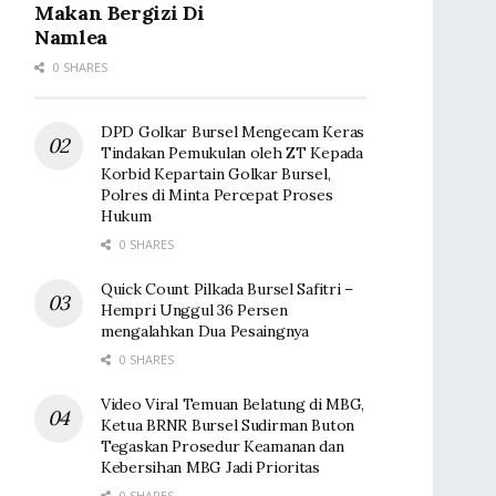
Makan Bergizi Di
Namlea
0 SHARES
DPD Golkar Bursel Mengecam Keras
Tindakan Pemukulan oleh ZT Kepada
Korbid Kepartain Golkar Bursel,
Polres di Minta Percepat Proses
Hukum
0 SHARES
Quick Count Pilkada Bursel Safitri –
Hempri Unggul 36 Persen
mengalahkan Dua Pesaingnya
0 SHARES
Video Viral Temuan Belatung di MBG,
Ketua BRNR Bursel Sudirman Buton
Tegaskan Prosedur Keamanan dan
Kebersihan MBG Jadi Prioritas
0 SHARES