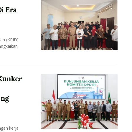
i Era
ah (KPID)
angkaikan
Kunker
ong
gan kerja