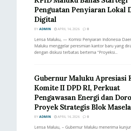
KPID Maluku Bahas Startegi
Penguatan Penyiaran Lokal D
Digital
BY
ADMIN
APRIL 14, 2026
0
Lensa Maluku, — Komisi Penyiaran Indonesia Daer
Maluku menggelar peresmian kantor baru yang dir
dengan diskusi terbatas bertema “Proyeksi...
Gubernur Maluku Apresiasi 
Komite II DPD RI, Perkuat
Pengawasan Energi dan Dor
Proyek Strategis Blok Masela
BY
ADMIN
APRIL 14, 2026
0
Lensa Maluiu, – Gubernur Maluku menerima kunjun