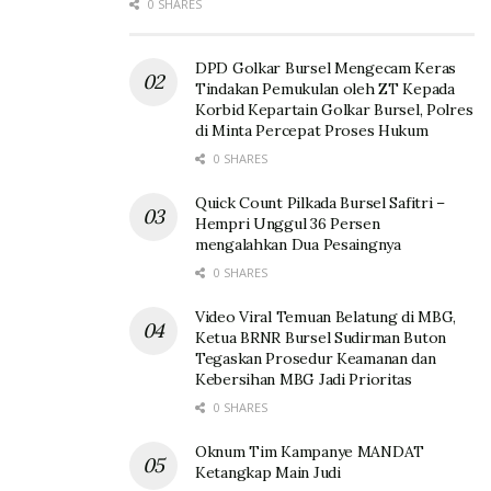
0 SHARES
DPD Golkar Bursel Mengecam Keras
Tindakan Pemukulan oleh ZT Kepada
Korbid Kepartain Golkar Bursel, Polres
di Minta Percepat Proses Hukum
0 SHARES
Quick Count Pilkada Bursel Safitri –
Hempri Unggul 36 Persen
mengalahkan Dua Pesaingnya
0 SHARES
Video Viral Temuan Belatung di MBG,
Ketua BRNR Bursel Sudirman Buton
Tegaskan Prosedur Keamanan dan
Kebersihan MBG Jadi Prioritas
0 SHARES
Oknum Tim Kampanye MANDAT
Ketangkap Main Judi