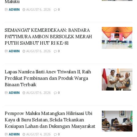
Maluku
BY
ADMIN
AUGUST 6, 2026
0
SEMANGAT KEMERDEKAAN: BANDARA
PATTIMURA AMBON BERSOLEK MERAH
PUTIH SAMBUT HUT RI KE-81
BY
ADMIN
AUGUST 6, 2026
0
Lapas Namlea Ikuti Anev Triwulan II, Raih
Predikat Pembinaan dan Produk Warga
Binaan Terbaik
BY
ADMIN
AUGUST 6, 2026
0
‎Pemprov Maluku Matangkan Hilirisasi Ubi
Kayu di Buru Selatan, Sekda Tekankan
Kesiapan Lahan dan Dukungan Masyarakat
BY
ADMIN
AUGUST 4, 2026
0