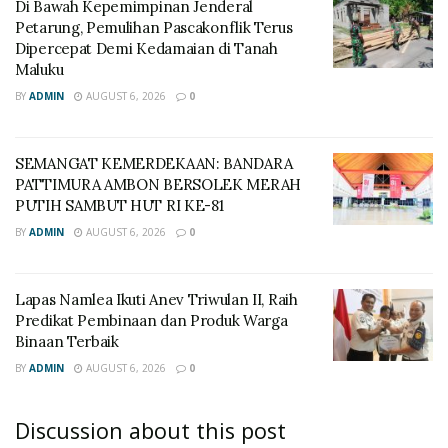
Di Bawah Kepemimpinan Jenderal
Petarung, Pemulihan Pascakonflik Terus
Dipercepat Demi Kedamaian di Tanah
Maluku
BY
ADMIN
AUGUST 6, 2026
0
SEMANGAT KEMERDEKAAN: BANDARA
PATTIMURA AMBON BERSOLEK MERAH
PUTIH SAMBUT HUT RI KE-81
BY
ADMIN
AUGUST 6, 2026
0
Lapas Namlea Ikuti Anev Triwulan II, Raih
Predikat Pembinaan dan Produk Warga
Binaan Terbaik
BY
ADMIN
AUGUST 6, 2026
0
Discussion about this post