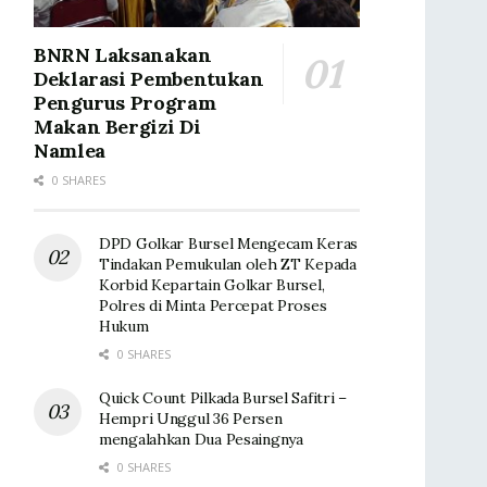
BNRN Laksanakan
Deklarasi Pembentukan
Pengurus Program
Makan Bergizi Di
Namlea
0 SHARES
DPD Golkar Bursel Mengecam Keras
Tindakan Pemukulan oleh ZT Kepada
Korbid Kepartain Golkar Bursel,
Polres di Minta Percepat Proses
Hukum
0 SHARES
Quick Count Pilkada Bursel Safitri –
Hempri Unggul 36 Persen
mengalahkan Dua Pesaingnya
0 SHARES