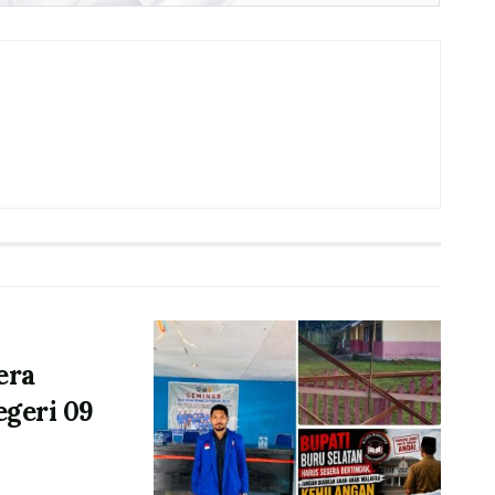
era
geri 09