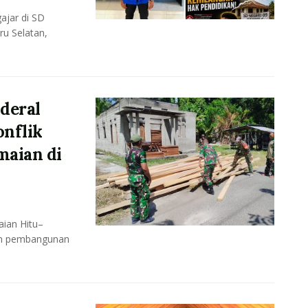
ajar di SD
u Selatan,
deral
onflik
maian di
ian Hitu–
uan pembangunan
.