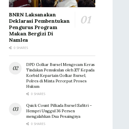
BNRN Laksanakan
Deklarasi Pembentukan
Pengurus Program
Makan Bergizi Di
Namlea
0 SHARES
DPD Golkar Bursel Mengecam Keras
Tindakan Pemukulan oleh ZT Kepada
Korbid Kepartain Golkar Bursel,
Polres di Minta Percepat Proses
Hukum
0 SHARES
Quick Count Pilkada Bursel Safitri –
Hempri Unggul 36 Persen
mengalahkan Dua Pesaingnya
0 SHARES