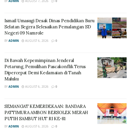
BY
ADMIN
AUGUST 7, 2026
0
Ismail Umasugi Desak Dinas Pendidikan Buru
Selatan Segera Selesaikan Pemalangan SD
Negeri 09 Namrole
BY
ADMIN
AUGUST 6, 2026
0
Di Bawah Kepemimpinan Jenderal
Petarung, Pemulihan Pascakonflik Terus
Dipercepat Demi Kedamaian di Tanah
Maluku
BY
ADMIN
AUGUST 6, 2026
0
SEMANGAT KEMERDEKAAN: BANDARA
PATTIMURA AMBON BERSOLEK MERAH
PUTIH SAMBUT HUT RI KE-81
BY
ADMIN
AUGUST 6, 2026
0