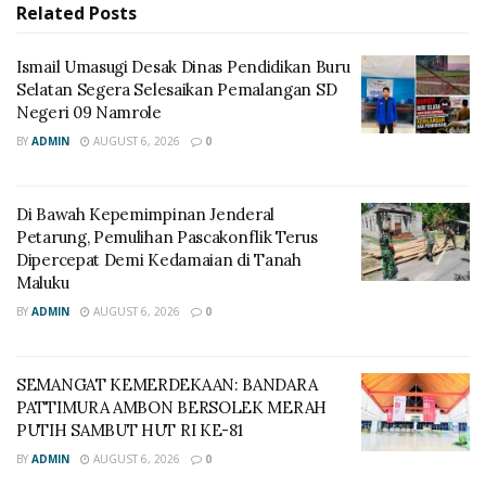
Related
Posts
Ismail Umasugi Desak Dinas Pendidikan Buru
Selatan Segera Selesaikan Pemalangan SD
Negeri 09 Namrole
BY
ADMIN
AUGUST 6, 2026
0
Di Bawah Kepemimpinan Jenderal
Petarung, Pemulihan Pascakonflik Terus
Dipercepat Demi Kedamaian di Tanah
Maluku
BY
ADMIN
AUGUST 6, 2026
0
SEMANGAT KEMERDEKAAN: BANDARA
PATTIMURA AMBON BERSOLEK MERAH
PUTIH SAMBUT HUT RI KE-81
BY
ADMIN
AUGUST 6, 2026
0