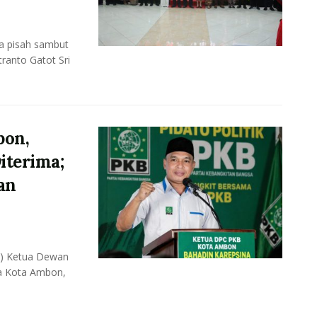
a pisah sambut
ranto Gatot Sri
bon,
iterima;
an
J) Ketua Dewan
a Kota Ambon,