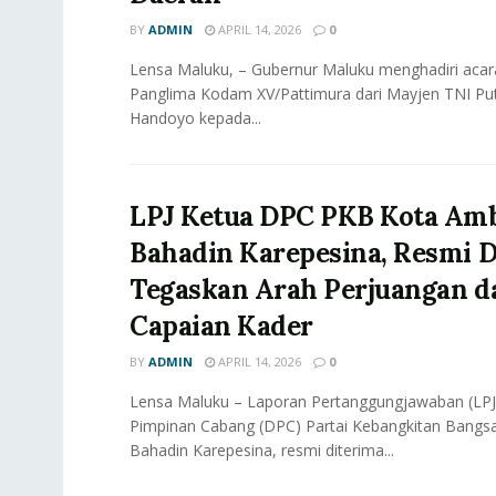
BY
ADMIN
APRIL 14, 2026
0
Lensa Maluku, – Gubernur Maluku menghadiri acar
Panglima Kodam XV/Pattimura dari Mayjen TNI Put
Handoyo kepada...
LPJ Ketua DPC PKB Kota Am
Bahadin Karepesina, Resmi D
Tegaskan Arah Perjuangan d
Capaian Kader
BY
ADMIN
APRIL 14, 2026
0
Lensa Maluku – Laporan Pertanggungjawaban (LP
Pimpinan Cabang (DPC) Partai Kebangkitan Bangs
Bahadin Karepesina, resmi diterima...