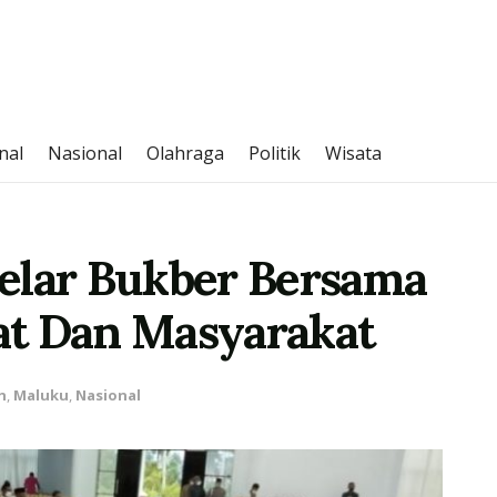
nal
Nasional
Olahraga
Politik
Wisata
elar Bukber Bersama
at Dan Masyarakat
h
,
Maluku
,
Nasional