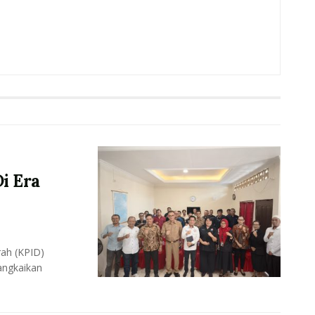
i Era
ah (KPID)
angkaikan