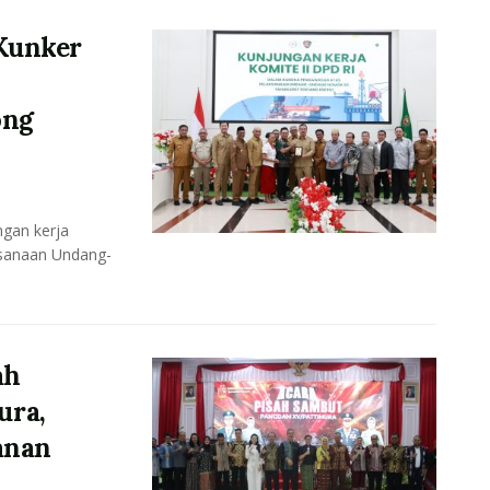
Kunker
ong
gan kerja
ksanaan Undang-
ah
ura,
anan