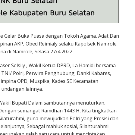
ole Gelar Buka Puasa dengan Tokoh Agama, Adat Dan
pinan AKP, Obed Reimialy selaku Kapolsek Namrole.
a di Namrole, Selasa 27/4 2022.
liaser Selsily , Wakil Ketua DPRD, La Hamidi bersama
TNI/ Polri, Perwira Penghubung, Danki Kabares,
Pimpina OPD, Muspika, Kades SE Kecamatan
 undangan lainnya.
Wakil Bupati Dalam sambutannya menuturkan,
Dengan semangat Ramdhan 1443 H, Kita tingkatkan
Silaturahmi, guna mewujudkan Polri yang Presisi dan
selanjutnya, Sebagai mahluk sosial, Silahturahmi
merupakan salah satu cara untuk menciptakan