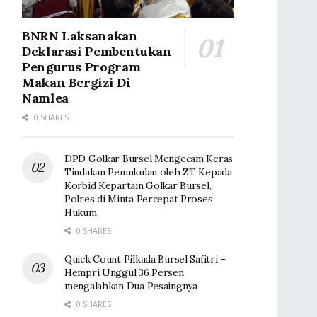
BNRN Laksanakan
Deklarasi Pembentukan
Pengurus Program
Makan Bergizi Di
Namlea
0 SHARES
DPD Golkar Bursel Mengecam Keras
Tindakan Pemukulan oleh ZT Kepada
Korbid Kepartain Golkar Bursel,
Polres di Minta Percepat Proses
Hukum
0 SHARES
Quick Count Pilkada Bursel Safitri –
Hempri Unggul 36 Persen
mengalahkan Dua Pesaingnya
0 SHARES