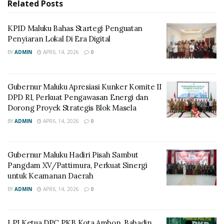
Related
Posts
KPID Maluku Bahas Startegi Penguatan
Penyiaran Lokal Di Era Digital
BY
ADMIN
APRIL 14, 2026
0
Gubernur Maluku Apresiasi Kunker Komite II
DPD RI, Perkuat Pengawasan Energi dan
Dorong Proyek Strategis Blok Masela
BY
ADMIN
APRIL 14, 2026
0
Gubernur Maluku Hadiri Pisah Sambut
Pangdam XV/Pattimura, Perkuat Sinergi
untuk Keamanan Daerah
BY
ADMIN
APRIL 14, 2026
0
LPJ Ketua DPC PKB Kota Ambon, Bahadin