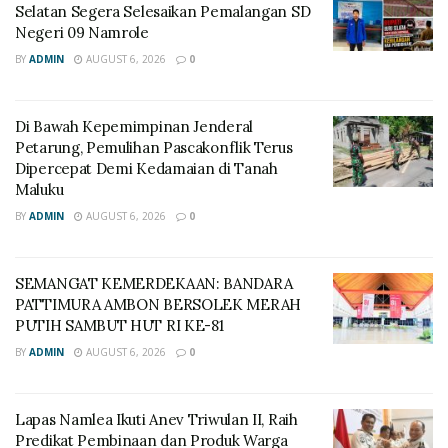
Selatan Segera Selesaikan Pemalangan SD
Negeri 09 Namrole
BY
ADMIN
AUGUST 6, 2026
0
Di Bawah Kepemimpinan Jenderal
Petarung, Pemulihan Pascakonflik Terus
Dipercepat Demi Kedamaian di Tanah
Maluku
BY
ADMIN
AUGUST 6, 2026
0
SEMANGAT KEMERDEKAAN: BANDARA
PATTIMURA AMBON BERSOLEK MERAH
PUTIH SAMBUT HUT RI KE-81
BY
ADMIN
AUGUST 6, 2026
0
Lapas Namlea Ikuti Anev Triwulan II, Raih
Predikat Pembinaan dan Produk Warga