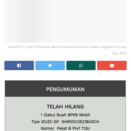
Ketua KPU, Syarif Mahulaw saat melepas peserta lari dalam kegiatan Pemilu
Run 2019