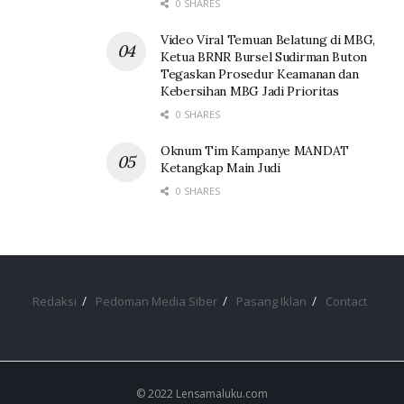
0 SHARES
Video Viral Temuan Belatung di MBG,
Ketua BRNR Bursel Sudirman Buton
Tegaskan Prosedur Keamanan dan
Kebersihan MBG Jadi Prioritas
0 SHARES
Oknum Tim Kampanye MANDAT
Ketangkap Main Judi
0 SHARES
Redaksi
Pedoman Media Siber
Pasang Iklan
Contact
© 2022 Lensamaluku.com