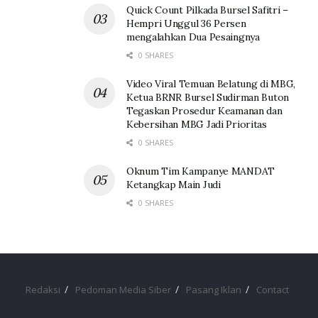
Quick Count Pilkada Bursel Safitri –
Hempri Unggul 36 Persen
mengalahkan Dua Pesaingnya
0 SHARES
Video Viral Temuan Belatung di MBG,
Ketua BRNR Bursel Sudirman Buton
Tegaskan Prosedur Keamanan dan
Kebersihan MBG Jadi Prioritas
0 SHARES
Oknum Tim Kampanye MANDAT
Ketangkap Main Judi
0 SHARES
Redaksi
Pedoman Media Siber
Pasang Iklan
Contact