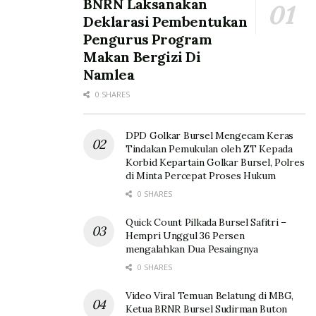
BNRN Laksanakan
Deklarasi Pembentukan
Pengurus Program
Makan Bergizi Di
Namlea
0 SHARES
DPD Golkar Bursel Mengecam Keras
Tindakan Pemukulan oleh ZT Kepada
Korbid Kepartain Golkar Bursel, Polres
di Minta Percepat Proses Hukum
0 SHARES
Quick Count Pilkada Bursel Safitri –
Hempri Unggul 36 Persen
mengalahkan Dua Pesaingnya
0 SHARES
Video Viral Temuan Belatung di MBG,
Ketua BRNR Bursel Sudirman Buton