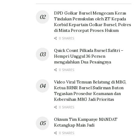
DPD Golkar Bursel Mengecam Keras
Tindakan Pemukulan oleh ZT Kepada
Korbid Kepartain Golkar Bursel, Polres
di Minta Percepat Proses Hukum
0 SHARES
Quick Count Pilkada Bursel Safitri –
Hempri Unggul 36 Persen
mengalahkan Dua Pesaingnya
0 SHARES
Video Viral Temuan Belatung di MBG,
Ketua BRNR Bursel Sudirman Buton
Tegaskan Prosedur Keamanan dan
Kebersihan MBG Jadi Prioritas
0 SHARES
Oknum Tim Kampanye MANDAT
Ketangkap Main Judi
0 SHARES