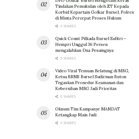
DPD Golkar Bursel Mengecam Keras
Tindakan Pemukulan oleh ZT Kepada
Korbid Kepartain Golkar Bursel, Polres
di Minta Percepat Proses Hukum
0 SHARES
Quick Count Pilkada Bursel Safitri –
Hempri Unggul 36 Persen
mengalahkan Dua Pesaingnya
0 SHARES
Video Viral Temuan Belatung di MBG,
Ketua BRNR Bursel Sudirman Buton
Tegaskan Prosedur Keamanan dan
Kebersihan MBG Jadi Prioritas
0 SHARES
Oknum Tim Kampanye MANDAT
Ketangkap Main Judi
0 SHARES