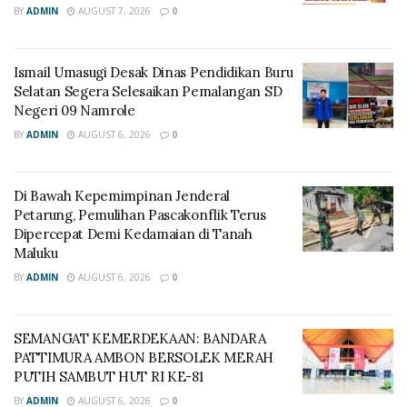
BY
ADMIN
AUGUST 7, 2026
0
Ismail Umasugi Desak Dinas Pendidikan Buru
Selatan Segera Selesaikan Pemalangan SD
Negeri 09 Namrole
BY
ADMIN
AUGUST 6, 2026
0
Di Bawah Kepemimpinan Jenderal
Petarung, Pemulihan Pascakonflik Terus
Dipercepat Demi Kedamaian di Tanah
Maluku
BY
ADMIN
AUGUST 6, 2026
0
SEMANGAT KEMERDEKAAN: BANDARA
PATTIMURA AMBON BERSOLEK MERAH
PUTIH SAMBUT HUT RI KE-81
BY
ADMIN
AUGUST 6, 2026
0