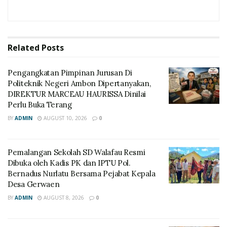
Related
Posts
Pengangkatan Pimpinan Jurusan Di
Politeknik Negeri Ambon Dipertanyakan,
DIREKTUR MARCEAU HAURISSA Dinilai
Perlu Buka Terang
BY
ADMIN
AUGUST 10, 2026
0
Pemalangan Sekolah SD Walafau Resmi
Dibuka oleh Kadis PK dan IPTU Pol.
Bernadus Nurlatu Bersama Pejabat Kepala
Desa Gerwaen
BY
ADMIN
AUGUST 8, 2026
0