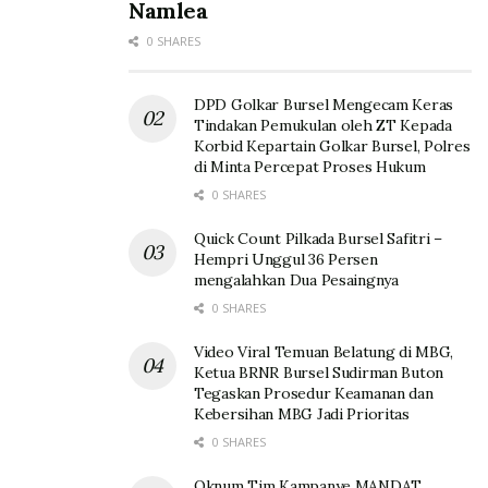
Namlea
0 SHARES
DPD Golkar Bursel Mengecam Keras
Tindakan Pemukulan oleh ZT Kepada
Korbid Kepartain Golkar Bursel, Polres
di Minta Percepat Proses Hukum
0 SHARES
Quick Count Pilkada Bursel Safitri –
Hempri Unggul 36 Persen
mengalahkan Dua Pesaingnya
0 SHARES
Video Viral Temuan Belatung di MBG,
Ketua BRNR Bursel Sudirman Buton
Tegaskan Prosedur Keamanan dan
Kebersihan MBG Jadi Prioritas
0 SHARES
Oknum Tim Kampanye MANDAT