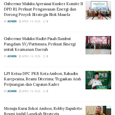
Gubernur Maluku Apresiasi Kunker Komite II
DPD RI, Perkuat Pengawasan Energi dan
Dorong Proyek Strategis Blok Masela
BY
ADMIN
APRIL 14, 2026
0
Gubernur Maluku Hadiri Pisah Sambut
Pangdam XV/Pattimura, Perkuat Sinergi
untuk Keamanan Daerah
BY
ADMIN
APRIL 14, 2026
0
LPJ Ketua DPC PKB Kota Ambon, Bahadin
Karepesina, Resmi Diterima; Tegaskan Arah
Perjuangan dan Capaian Kader
BY
ADMIN
APRIL 14, 2026
0
Menuju Kursi Sekot Ambon, Robby Sapulette
Resmi Ambil Langkah Strategis