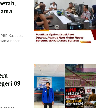
aerah,
rsama
 DPRD Kabupaten
ersama Badan
era
geri 09
ajar di SD