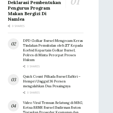
Deklarasi Pembentukan
Pengurus Program
Makan Bergizi Di
Namlea
0 SHARES
DPD Golkar Bursel Mengecam Keras
Tindakan Pemukulan oleh ZT Kepada
Korbid Kepartain Golkar Bursel,
Polres di Minta Percepat Proses
Hukum
0 SHARES
Quick Count Pilkada Bursel Safitri –
Hempri Unggul 36 Persen
mengalahkan Dua Pesaingnya
0 SHARES
Video Viral Temuan Belatung di MBG,
Ketua BRNR Bursel Sudirman Buton
Tegaskan Prosedur Keamanan dan