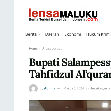
Berita
Daerah
Ekonomi
Hukum Krimi
Home
Uncategorized
Bupati Salampess
Tahfidzul Al’qur
by
Admin
March 5, 2024
in
Uncategoriz