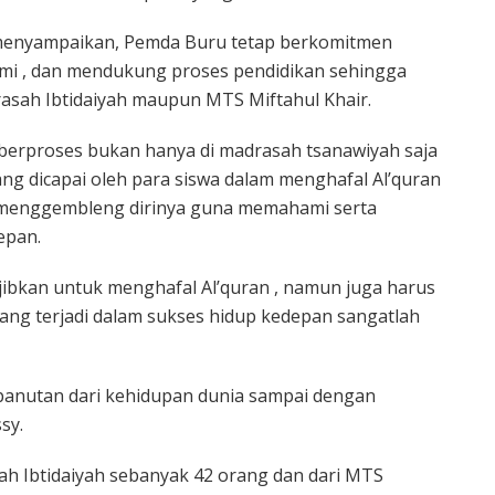
menyampaikan, Pemda Buru tetap berkomitmen
mi , dan mendukung proses pendidikan sehingga
rasah Ibtidaiyah maupun MTS Miftahul Khair.
 berproses bukan hanya di madrasah tsanawiyah saja
ng dicapai oleh para siswa dalam menghafal Al’quran
menggembleng dirinya guna memahami serta
epan.
jibkan untuk menghafal Al’quran , namun juga harus
ang terjadi dalam sukses hidup kedepan sangatlah
panutan dari kehidupan dunia sampai dengan
sy.
sah Ibtidaiyah sebanyak 42 orang dan dari MTS