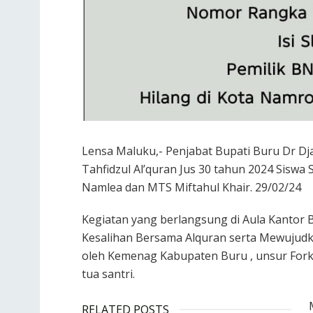
Lensa Maluku,- Penjabat Bupati Buru Dr Dj
Tahfidzul Al’quran Jus 30 tahun 2024 Siswa 
Namlea dan MTS Miftahul Khair. 29/02/24
Kegiatan yang berlangsung di Aula Kantor 
Kesalihan Bersama Alquran serta Mewujudka
oleh Kemenag Kabupaten Buru , unsur For
tua santri.
RELATED POSTS