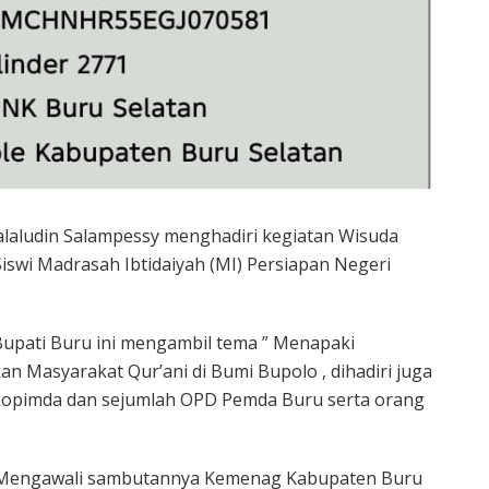
alaludin Salampessy menghadiri kegiatan Wisuda
Siswi Madrasah Ibtidaiyah (MI) Persiapan Negeri
Bupati Buru ini mengambil tema ” Menapaki
n Masyarakat Qur’ani di Bumi Bupolo , dihadiri juga
kopimda dan sejumlah OPD Pemda Buru serta orang
Mengawali sambutannya Kemenag Kabupaten Buru