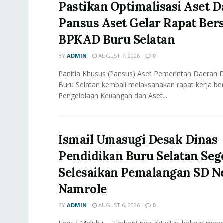
Pastikan Optimalisasi Aset D
Pansus Aset Gelar Rapat Be
BPKAD Buru Selatan
BY
ADMIN
AUGUST 7, 2026
0
Panitia Khusus (Pansus) Aset Pemerintah Daerah
Buru Selatan kembali melaksanakan rapat kerja b
Pengelolaan Keuangan dan Aset...
Ismail Umasugi Desak Dinas
Pendidikan Buru Selatan Seg
Selesaikan Pemalangan SD Ne
Namrole
BY
ADMIN
AUGUST 6, 2026
0
Lensa Maluku, – Terhentinya aktivitas belajar meng