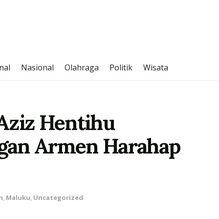
nal
Nasional
Olahraga
Politik
Wisata
Aziz Hentihu
gan Armen Harahap
h
,
Maluku
,
Uncategorized