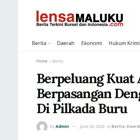
Berita
Daerah
Ekonomi
Hukum Krimi
Home
Berita
Berpeluang Kuat 
Berpasangan Den
Di Pilkada Buru
by
Admin
June 26, 2024
in
Berita
,
Daera