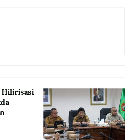
ilirisasi
kda
an