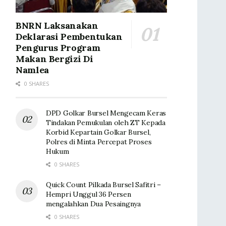
BNRN Laksanakan
Deklarasi Pembentukan
Pengurus Program
Makan Bergizi Di
Namlea
0 SHARES
DPD Golkar Bursel Mengecam Keras
Tindakan Pemukulan oleh ZT Kepada
Korbid Kepartain Golkar Bursel,
Polres di Minta Percepat Proses
Hukum
0 SHARES
Quick Count Pilkada Bursel Safitri –
Hempri Unggul 36 Persen
mengalahkan Dua Pesaingnya
0 SHARES