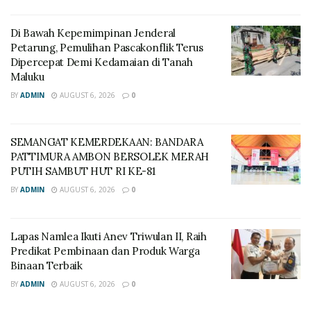
Di Bawah Kepemimpinan Jenderal
Petarung, Pemulihan Pascakonflik Terus
Dipercepat Demi Kedamaian di Tanah
Maluku
BY
ADMIN
AUGUST 6, 2026
0
SEMANGAT KEMERDEKAAN: BANDARA
PATTIMURA AMBON BERSOLEK MERAH
PUTIH SAMBUT HUT RI KE-81
BY
ADMIN
AUGUST 6, 2026
0
Lapas Namlea Ikuti Anev Triwulan II, Raih
Predikat Pembinaan dan Produk Warga
Binaan Terbaik
BY
ADMIN
AUGUST 6, 2026
0