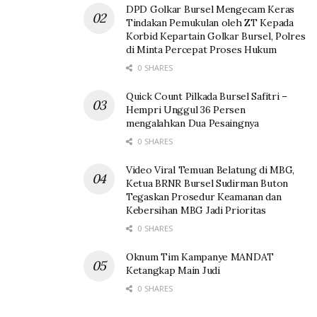
DPD Golkar Bursel Mengecam Keras
Tindakan Pemukulan oleh ZT Kepada
Korbid Kepartain Golkar Bursel, Polres
di Minta Percepat Proses Hukum
0 SHARES
Quick Count Pilkada Bursel Safitri –
Hempri Unggul 36 Persen
mengalahkan Dua Pesaingnya
0 SHARES
Video Viral Temuan Belatung di MBG,
Ketua BRNR Bursel Sudirman Buton
Tegaskan Prosedur Keamanan dan
Kebersihan MBG Jadi Prioritas
0 SHARES
Oknum Tim Kampanye MANDAT
Ketangkap Main Judi
0 SHARES